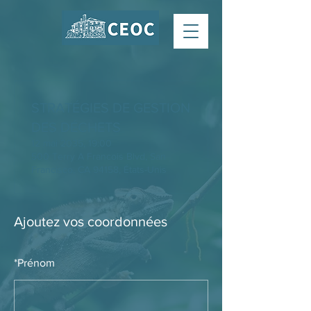
STRATÉGIES DE GESTION
DES DÉCHETS
12 mai 2035, 19:00
500 Terry A Francois Blvd, San
Francisco, CA 94158, États-Unis
Ajoutez vos coordonnées
*
Prénom