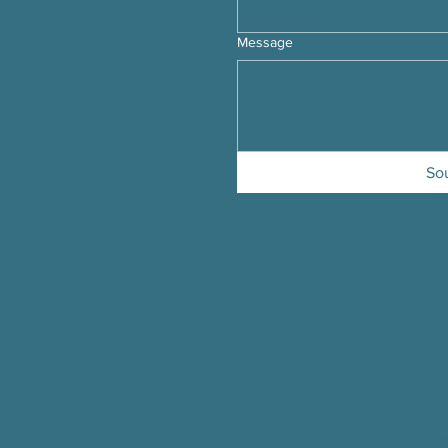
Message
So
Cont
11, r
Camb
Télé
Télé
Courr
info