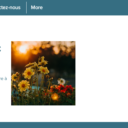
ctez-nous
More
C
re à