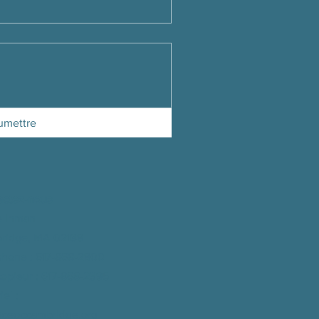
umettre
actez-nous
ue Inman
ridge, MA 02139
phone
: 617-868-2900
copieur
: 617-868-2395
iel
:
@ceoccambridge.org