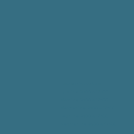
Heures d'ouverture
Lundi de 9h00 à 17h00
Mardi de 9h00 à
17h00
Mercredi de 9h00 à
17h00
Jeudi de 9h00 à
17h00
Vendredi de 9h00 à
13h00