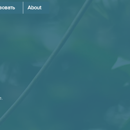
вовать
About
е.