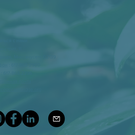
аться с нами
-стрит, 11
ридж, Массачусетс 02139
фон
: 617-868-2900
: 617-868-2395
тронная почта
:
@ceoccambridge.org