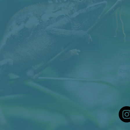
Связ
Инман
Кемб
Теле
Факс
Элек
info