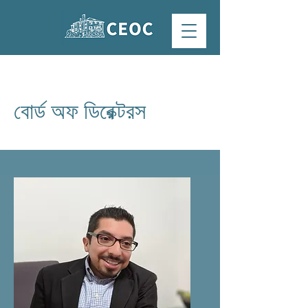
বোর্ড অফ ডিরেক্টরস