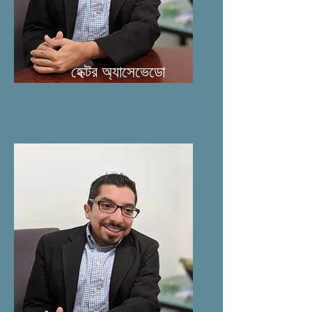
হেক্টর অ্যাসেভেডো