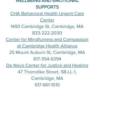
WELLBEING AND EMOTIONAL
SUPPORTS
CHA Behavioral Health Urgent Care
Center
1493 Cambridge St, Cambridge, MA
833-222-2030
Center for Mindfulness and Compassion
at Cambridge Health Alliance
25 Mount Auburn St, Cambridge, MA
617-354-6394
De Novo Center for Justice and Healing
47 Thorndike Street, SB-LL-1,
Cambridge, MA
617-661-1010
Transition House
136 Bishop Allen Dr, Cambridge, MA
617-661-7203
LEGAL SERVICES
Cambridge and Somerville Legal
Services