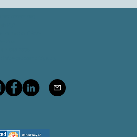
 সাথে যোগাযোগ করুন
যান স্ট্রিট
রিজ, এমএ ০২১৩৯
টেলিফোন
:
৬৮-২৯০০
 617-868-2395
:
info@ceoccambridge.org