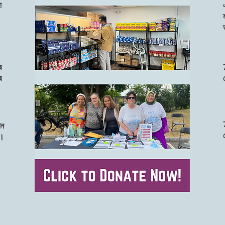
া
র
র
।
ান
ি।