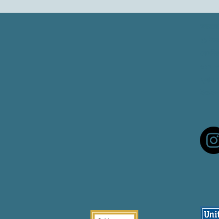
আমাদের
১১ ইনম্
কেমব্
৬১৭-৮
ফ্যাক্স
:
ইমেইল