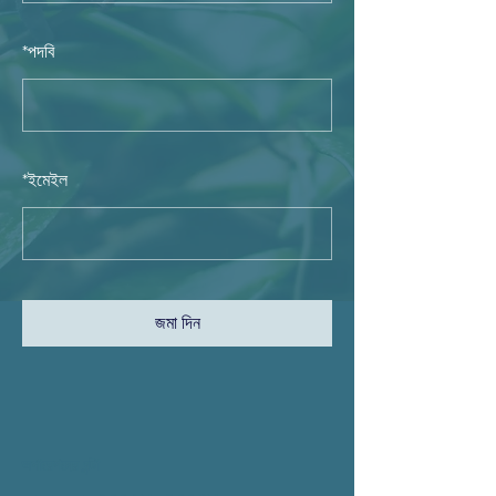
*
পদবি
*
ইমেইল
জমা দিন
অপারেশনের ঘন্টা