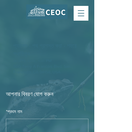
প্যানেল - পথ প্রশস্ত করা - শহুরে
স্থায়িত্ব
১৫ এপ্রি, ২০৩৫, ৭:০০ PM
500 Terry A Francois Blvd, San
Francisco, CA 94158, USA
আপনার বিবরণ যোগ করুন
*
প্রথম নাম