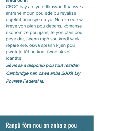
kredi ou a?
CEOC bay atelye edikasyon finansye ak
antrenè moun pou ede ou reyalize
objektif finansye ou yo. Nou ka ede w
kreye yon plan pou depans, kòmanse
ekonomize pou ijans, fè yon plan pou
peye dèt, jwenn rapò sou kredi w ak
repare erè, oswa aprann kijan pou
pwoteje tèt ou kont fwod ak vòl
idantite.
Sèvis sa a disponib pou tout rezidan
Cambridge nan oswa anba 200% Liy
Povrete Federal la.
Ranpli fòm nou an anba a pou