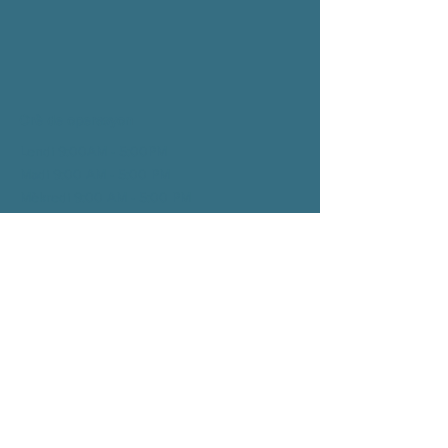
Orè de operasyon
Lendi 9:00AM - 5:00PM
Madi 9:00 AM - 5:00
PM
Mèkredi 9:00 AM - 5:00
PM
Jedi 9:00 AM - 5:00
PM
Vandredi 9:00 AM - 1:00
PM