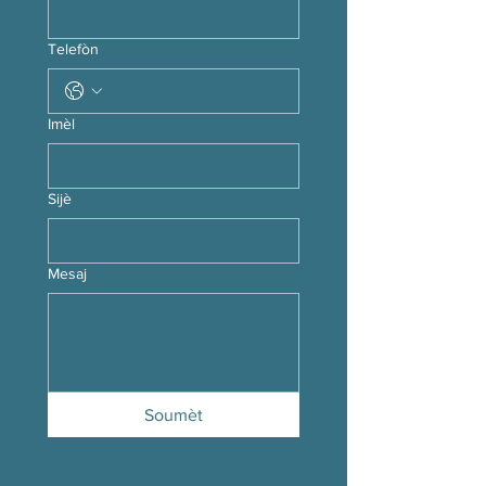
Telefòn
Imèl
Sijè
Mesaj
Soumèt