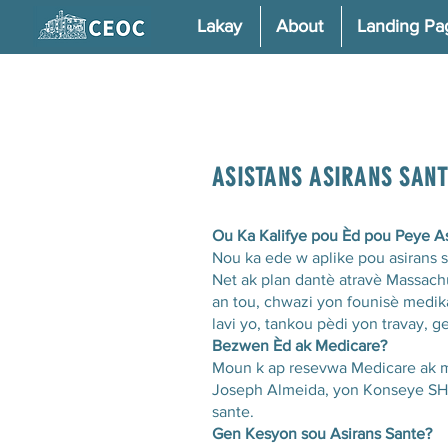
Lakay
About
Landing Pa
ASISTANS ASIRANS SANT
Ou Ka Kalifye pou Èd pou Peye As
Nou ka ede w aplike pou asirans 
Net ak plan dantè atravè Massac
an tou, chwazi yon founisè medika
lavi yo, tankou pèdi yon travay, 
Bezwen Èd ak Medicare?
Moun k ap resevwa Medicare ak mo
Joseph Almeida, yon Konseye SHI
sante.
Gen Kesyon sou Asirans Sante?