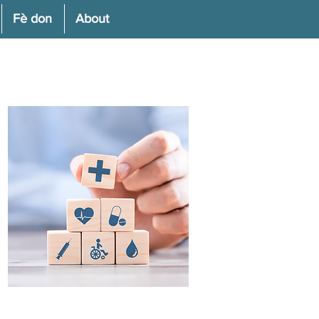
Fè don
About