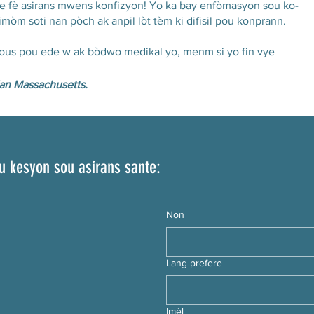
e fè asirans mwens konfizyon! Yo ka bay enfòmasyon sou ko-
mòm soti nan pòch ak anpil lòt tèm ki difisil pou konprann.
ous pou ede w ak bòdwo medikal yo, menm si yo fin vye
dan Massachusetts.
u kesyon sou asirans sante:
Non
Lang prefere
Imèl