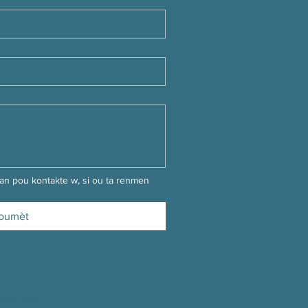
an pou kontakte w, si ou ta renmen 
oumèt
akte nou