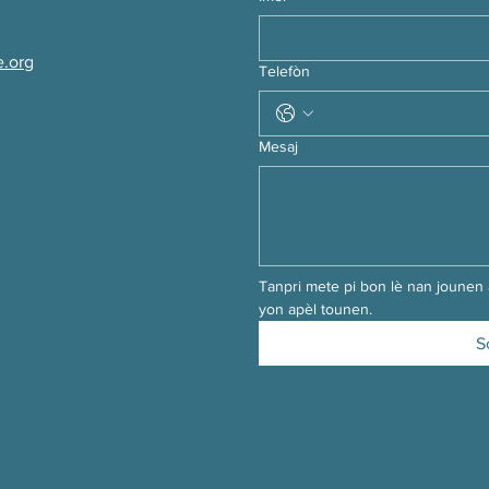
.org
Telefòn
Mesaj
Tanpri mete pi bon lè nan jounen 
yon apèl tounen.
S
Kont