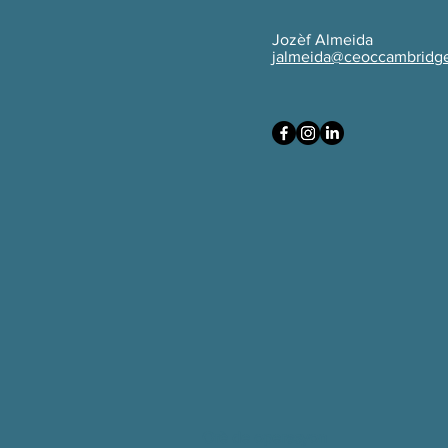
Jozèf Almeida
jalmeida@ceoccambridge
Orè de operasyon