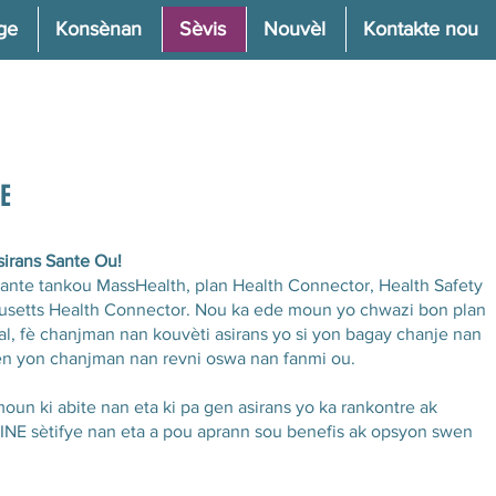
ge
Konsènan
Sèvis
Nouvèl
Kontakte nou
E
irans Sante Ou!
sante tankou MassHealth, plan Health Connector, Health Safety
husetts Health Connector. Nou ka ede moun yo chwazi bon plan
l, fè chanjman nan kouvèti asirans yo si yon bagay chanje nan
gen yon chanjman nan revni oswa nan fanmi ou.
un ki abite nan eta ki pa gen asirans yo ka rankontre ak
NE sètifye nan eta a pou aprann sou benefis ak opsyon swen