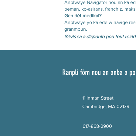
Anplwaye Navigator nou an ka ed
peman, ko-asirans, franchiz, maksi
Gen dèt medikal?
Anplwaye yo ka ede w navige res
granmoun.
Sèvis sa a disponib pou tout rezi
Ranpli fòm nou an anba a po
11 Inman Street
Cambridge, MA 02139
617-868-2900