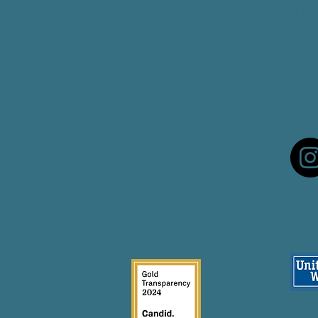
11 Ri
Camb
617-
Faks
Imèl
© 20