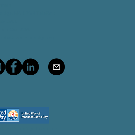
 Inman
ridge, MA 02139
Telefòn
:
868-2900
: 617-868-2395
:
info@ceoccambridge.org
24 pa Cambridge Economic