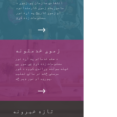
انتفاعي سازمان یو. زموږ د
ماموریت، زموږ کارمندانو،
او زموږ تاریخ په اړه نور
معلومات زده کړئ.
زموږ خدمتونه
د هغه خدماتو په اړه نور
معلومات زده کړئ چې موږ یې
خپله ټولنه وړاندې کوو، د کور
مرستې څخه تر مالي تعلیم
پورې، او نور ډیر څه.
تازه خبرونه