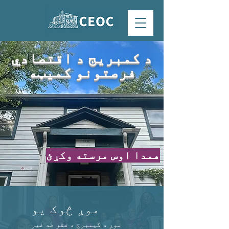
د کمبریج د اقتصادي
فرصتونو کمیټه
همدا اوس مرسته وکړئ
موږ څوک یو
موږ د کیمبرج د فقر ضد غیر