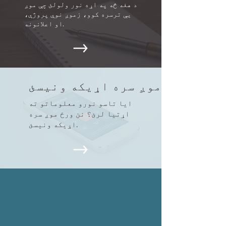
د هغه څه په اړه نور ولولئ چې موږ
یې ترسره کوو، زموږ نوې پروژې،
او اعلانونه.
موږ سره اړیکه ونیسئ
ایا تاسو نورو معلوماتو ته
اړتیا لرئ؟ نن ورځ موږ سره
اړیکه ونیسئ.
د عملیاتو ساعتونه
دوشنبه د سهار 9:00 بجو څخه تر 5:00 بجو
پورې