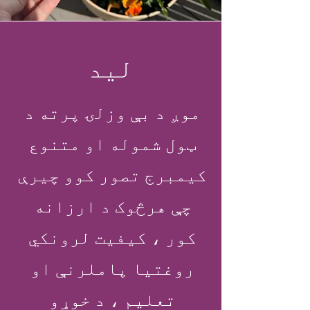
لید
موږ د بې وزلۍ پرته د
ټول شموله او متنوع
کیمبرج تصور کوو چیرې
چې هرڅوک د ارزانه
کور ، کیفیت لرونکي
روغتیا پاملرنې او
تعلیم ، د خوړو