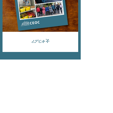
ሪፖርቶች
نور زده کړئ
موږ د بې وزلۍ پرته د
ټول شموله او متنوع
کیمبرج تصور کوو چیرې