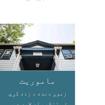
ماموریت
زموږ دنده د زده کړې
او تنظیم له لارې د بې