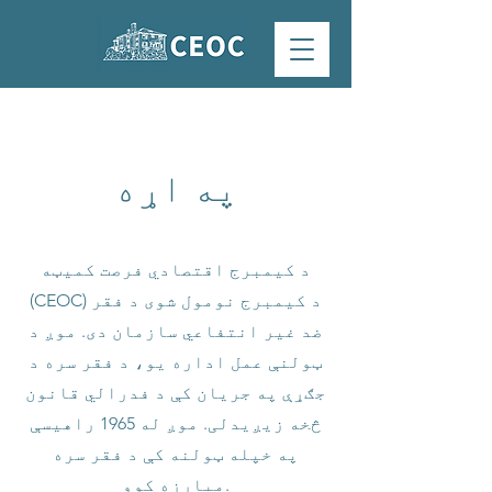
په اړه
د کیمبرج اقتصادي فرصت کمیټه
(CEOC) د کیمبرج نومول شوی د فقر
ضد غیر انتفاعي سازمان دی. موږ د
ټولنې عمل اداره یو، د فقر سره د
جګړې په جریان کې د فدرالي قانون
څخه زیږیدلی. موږ له 1965 راهیسې
په خپله ټولنه کې د فقر سره
مبارزه کوو.