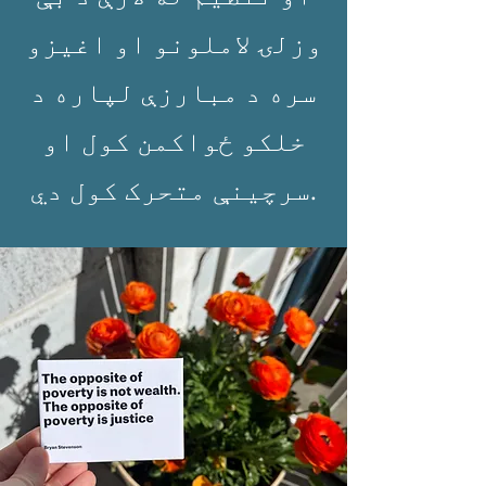
وزلۍ لاملونو او اغیزو
سره د مبارزې لپاره د
خلکو ځواکمن کول او
سرچینې متحرک کول دي.