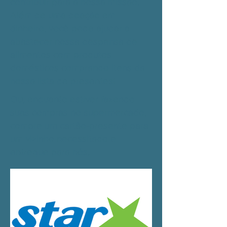
contribuir para a nossa missão.
Além de uma doação em
dinheiro, você pode ajudar a
abastecer nossa despensa de
alimentos com produtos
domésticos comprando itens da
nossa lista de presentes!
Ou, enquanto estiver fazendo
suas compras no supermercado,
compre um cartão-presente para
um vizinho necessitado e
entregue para nós.