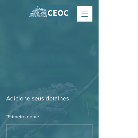
ESTRATÉGIAS DE
GESTÃO DE RESÍDUOS
12 de mai. de 2035, 19:00
500 Terry A Francois Blvd, São
Francisco, CA 94158, EUA
Adicione seus detalhes
*
Primeiro nome