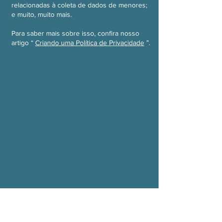
relacionadas à coleta de dados de menores;
e muito, muito mais.
Para saber mais sobre isso, confira nosso
artigo “
Criando uma Política de Privacidade
”.
Horário de funcionamento
Segundas-feiras 9:00AM - 5:00PM
Terças-feiras 9:00AM - 5:00
PM
Quartas-feiras 9:00AM - 5:00
PM
Quintas-feiras 9:00AM - 5:00
PM
Sextas-feiras 9:00AM - 1:00
PM