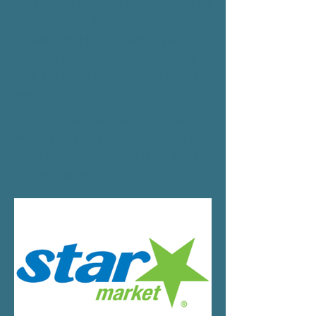
kuchangia misheni yetu. Kando na
mchango wa kifedha, unaweza
kusaidia kuhifadhi pantry yetu ya
chakula na bidhaa za nyumbani
kwa kununua kutoka kwa usajili
wetu!
Au, unapofanya manunuzi yako ya
mboga, chukua kadi ya zawadi ya
duka la mboga kwa ajili ya jirani
anayehitaji na utuachie.