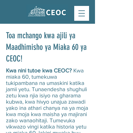
Toa mchango kwa ajili ya
Maadhimisho ya Miaka 60 ya
CEOC!
Kwa nini tutoe kwa CEOC?
Kwa
miaka 60, tumekuwa
tukipambana na umaskini katika
jamii yetu. Tunaendesha shughuli
zetu kwa njia isiyo na gharama
kubwa, kwa hivyo unajua zawadi
yako ina athari chanya na ya moja
kwa moja kwa maisha ya majirani
zako wanaohitaji. Tumevuka
vikwazo vingi katika historia yetu
ya miaka 60, lakini mwaka huu