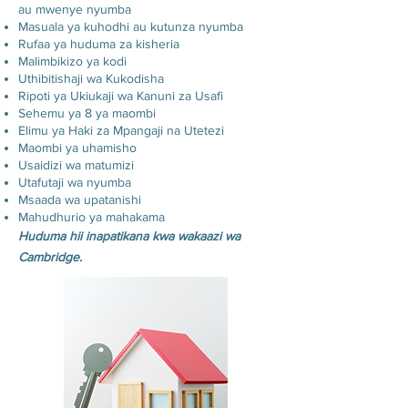
au mwenye nyumba
Masuala ya kuhodhi au kutunza nyumba
Rufaa ya huduma za kisheria
Malimbikizo ya kodi
Uthibitishaji wa Kukodisha
Ripoti ya Ukiukaji wa Kanuni za Usafi
Sehemu ya 8 ya maombi
Elimu ya Haki za Mpangaji na Utetezi
Maombi ya uhamisho
Usaidizi wa matumizi
Utafutaji wa nyumba
Msaada wa upatanishi
Mahudhurio ya mahakama
Huduma hii inapatikana kwa wakaazi wa
Cambridge.