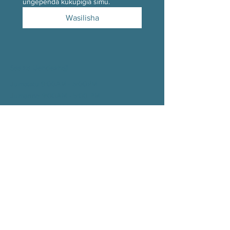
ungependa kukupigia simu.
Wasilisha
Saa za Uendeshaji
Jumatatu 9:00AM - 5:00PM
Jumanne 9:00AM - 5:00
PM
Jumatano 9:00AM - 5:00
PM
Alhamisi 9:00AM - 5:00
PM
Ijumaa 9:00AM - 1:00
PM