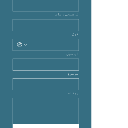
ترجیحی زبان
فون
ای میل
موضوع
پیغام