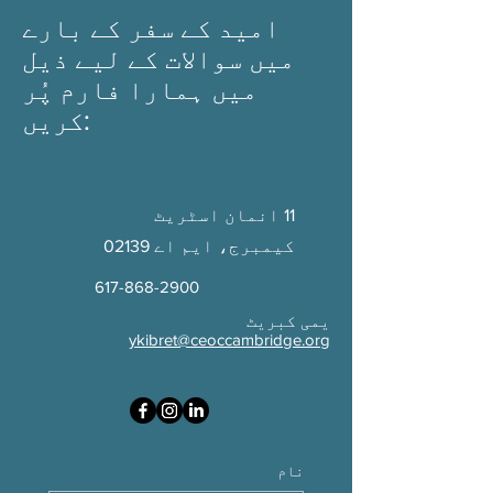
امید کے سفر کے بارے
میں سوالات کے لیے ذیل
میں ہمارا فارم پُر
کریں:
11 انمان اسٹریٹ
کیمبرج، ایم اے 02139
617-868-2900
یمی کبریٹ
ykibret@ceoccambridge.org
نام