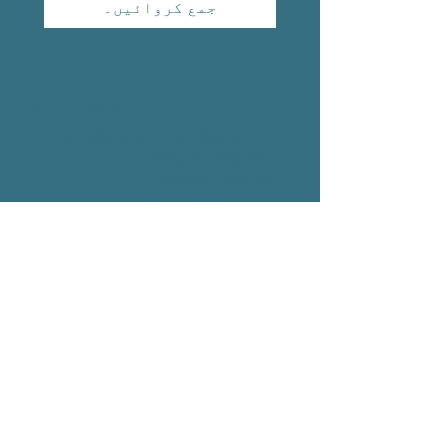
جمع کروائیں۔
آپریشن کے اوقات
پیر کو صبح 9:00 بجے سے شام 5:00 بجے تک
منگل 9:00AM - 5:00
PM
بدھ 9:00AM - 5:00
PM
جمعرات 9:00AM - 5:00
PM
جمعہ 9:00AM - 1:00
PM