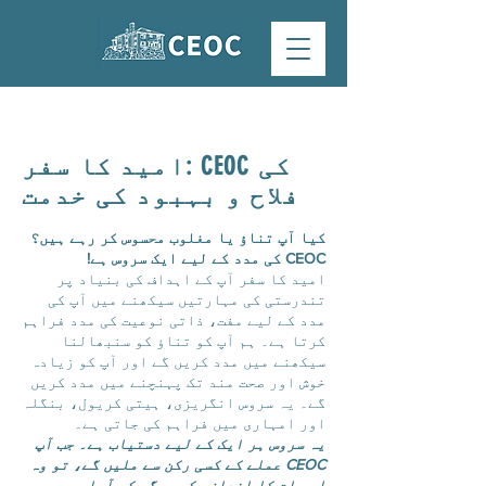
امید کا سفر: CEOC کی
فلاح و بہبود کی خدمت
کیا آپ تناؤ یا مغلوب محسوس کر رہے ہیں؟
CEOC کی مدد کے لیے ایک سروس ہے!
امید کا سفر آپ کے اہداف کی بنیاد پر
تندرستی کی مہارتیں سیکھنے میں آپ کی
مدد کے لیے مفت، ذاتی نوعیت کی مدد فراہم
کرتا ہے۔ ہم آپ کو تناؤ کو سنبھالنا
سیکھنے میں مدد کریں گے اور آپ کو زیادہ
خوش اور صحت مند تک پہنچنے میں مدد کریں
گے۔ یہ سروس انگریزی، ہیتی کریول، بنگلہ
اور امہاری میں فراہم کی جاتی ہے۔
یہ سروس ہر ایک کے لیے دستیاب ہے۔ جب آپ
CEOC عملے کے کسی رکن سے ملیں گے، تو وہ
اس بات کا اندازہ کریں گے کہ آیا یہ سروس