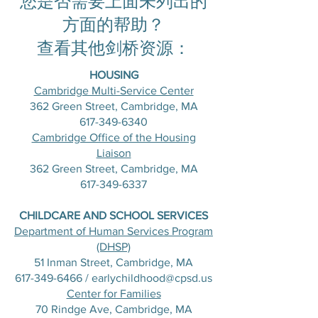
您是否需要上面未列出的
方面的帮助？
查看其他剑桥资源：
HOUSING
Cambridge Multi-Service Center
362 Green Street, Cambridge, MA
617-349-6340
Cambridge Office of the Housing
Liaison
362 Green Street, Cambridge, MA
617-349-6337
CHILDCARE AND SCHOOL SERVICES
Department of Human Services Program
(DHSP)
51 Inman Street, Cambridge, MA
617-349-6466
/
earlychildhood@cpsd.us
Center for Families
70 Rindge Ave, Cambridge, MA