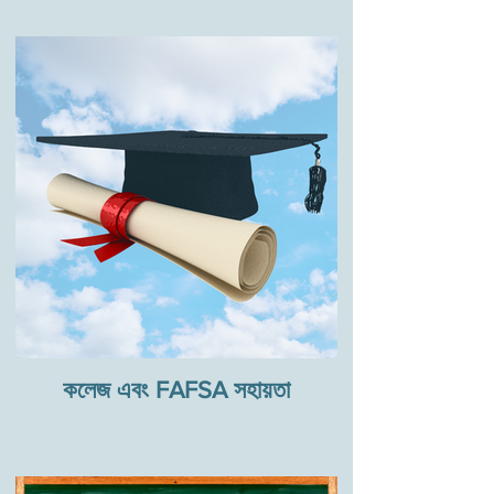
কলেজ এবং FAFSA সহায়তা