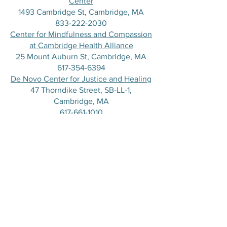
Center
1493 Cambridge St, Cambridge, MA
833-222-2030
Center for Mindfulness and Compassion
at Cambridge Health Alliance
25 Mount Auburn St, Cambridge, MA
617-354-6394
De Novo Center for Justice and Healing
47 Thorndike Street, SB-LL-1,
Cambridge, MA
617-661-1010
Transition House
136 Bishop Allen Dr, Cambridge, MA
617-661-7203
LEGAL SERVICES
Cambridge and Somerville Legal
Services
60 Gore St, #203, Cambridge, MA 02141
617-603-2700
De Novo Center for Justice and Healing