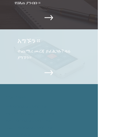
የበለጠ ያንብቡ።
አግኙን።
ተጨማሪ መረጃ ይፈልጋሉ? ዛሬ
ያግኙን።
የስራ ሰዓታት
ሰኞ 9:00AM - 5:00PM
ማክሰኞ 9:00AM - 5:00
PM
እሮብ 9:00AM - 5:00
PM
ሐሙስ 9:00AM - 5:00
PM
አርብ 9:00AM - 1:00
PM