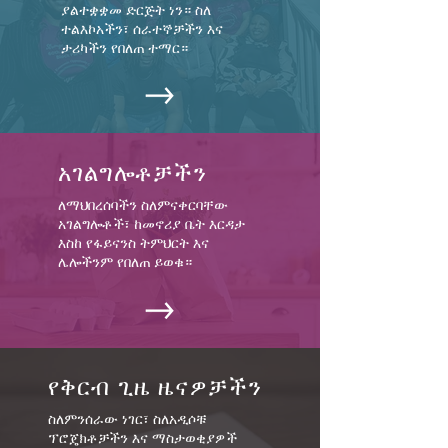
ያልተቋቋመ ድርጅት ነን። ስለ
ተልእኮአችን፣ ሰራተኞቻችን እና
ታሪካችን የበለጠ ተማር።
አገልግሎቶቻችን
ለማህበረሰባችን ስለምናቀርባቸው
አገልግሎቶች፣ ከመኖሪያ ቤት እርዳታ
እስከ የፋይናንስ ትምህርት እና
ሌሎችንም የበለጠ ይወቁ።
የቅርብ ጊዜ ዜናዎቻችን
ስለምንሰራው ነገር፣ ስለአዲሶቹ
ፕሮጄክቶቻችን እና ማስታወቂያዎች