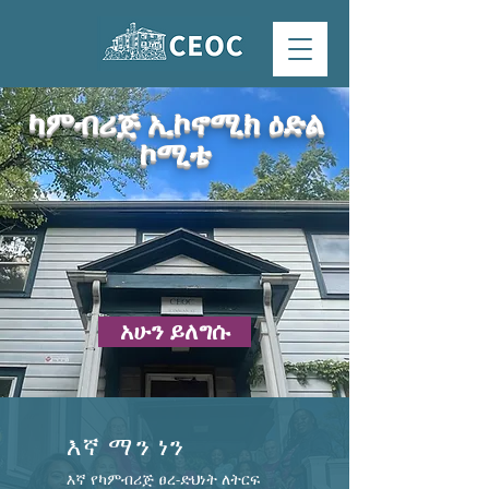
ካምብሪጅ ኢኮኖሚክ ዕድል
ኮሚቴ
አሁን ይለግሱ
እኛ ማን ነን
እኛ የካምብሪጅ ፀረ-ድህነት ለትርፍ