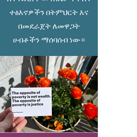
ተፅእኖዎችን በትምህርት እና
በመደራጀት ለመዋጋት
ሀብቶችን ማሰባሰብ ነው።