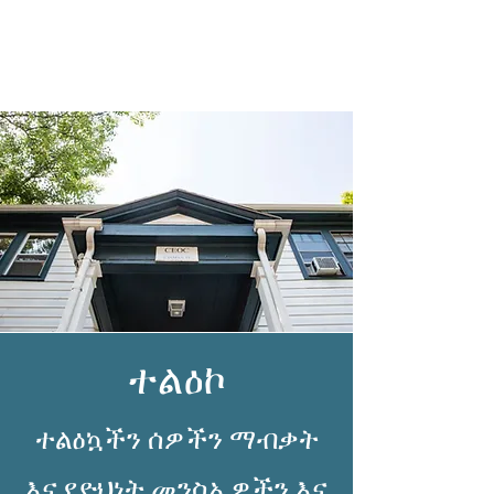
ተልዕኮ
ተልዕኳችን ሰዎችን ማብቃት
እና የድህነት መንስኤዎችን እና