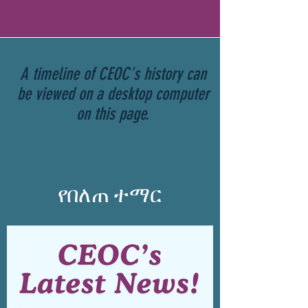
A timeline of CEOC's history can
be viewed on a desktop computer
on this page.
የበለጠ ተማር