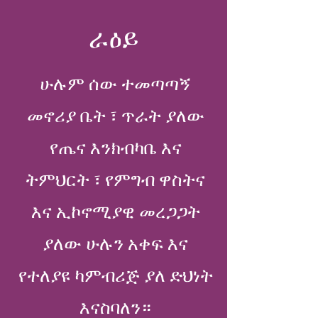
ራዕይ
ሁሉም ሰው ተመጣጣኝ
መኖሪያ ቤት ፣ ጥራት ያለው
የጤና እንክብካቤ እና
ትምህርት ፣ የምግብ ዋስትና
እና ኢኮኖሚያዊ መረጋጋት
ያለው ሁሉን አቀፍ እና
የተለያዩ ካምብሪጅ ያለ ድህነት
እናስባለን።