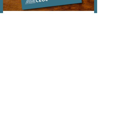
ሪፖርቶች
የበለጠ ተማር
ሁሉም ሰው ተመጣጣኝ
መኖሪያ ቤት ፣ ጥራት ያለው
የጤና እንክብካቤ እና
ትምህርት ፣ የምግብ ዋስትና
እና ኢኮኖሚያዊ መረጋጋት