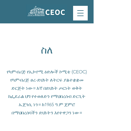
ስለ
የካምብሪጅ የኢኮኖሚ ዕድሎች ኮሚቴ (CEOC)
የካምብሪጅ ፀረ-ድህነት ለትርፍ ያልተቋቋመ
ድርጅት ነው። እኛ በድህነት ጦርነት ወቅት
ከፌደራል ህግ የተወለድን የማህበረሰብ ድርጊት
ኤጀንሲ ነን። ከ1965 ዓ.ም ጀምሮ
በማህበረሰባችን ድህነትን እየተዋጋን ነው።