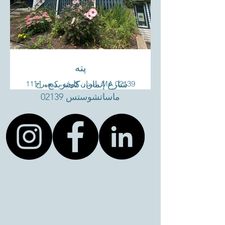
پته
11 انمان کوڅه، کیمبرج، MA 02139
11 شارع إنمان، كامبريدج،
ماساتشوستس 02139