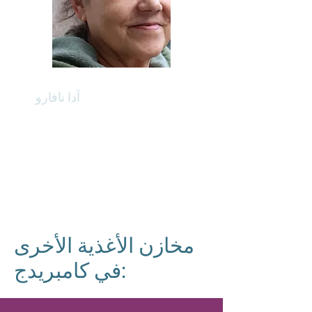
آدا نافارو
مدافع عن مخزن الطعام
اللغات: الانجليزية، الإسبانية
مخازن الأغذية الأخرى
في كامبريدج: