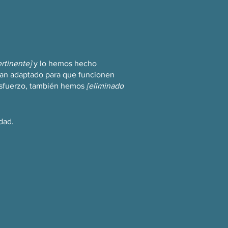
ertinente]
y lo hemos hecho
han adaptado para que funcionen
 esfuerzo, también hemos
[eliminado
dad.