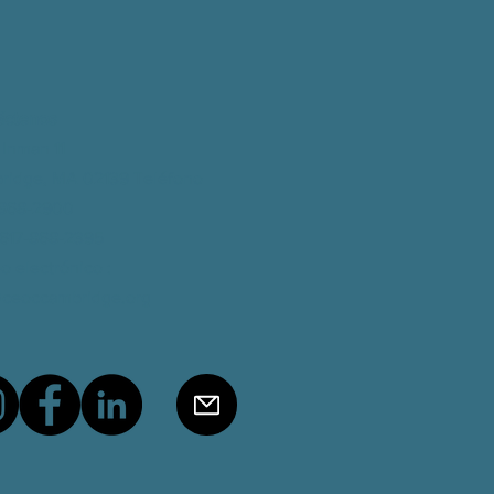
áctenos
 Inman 11
ridge, MA 02139
Teléfono
-868-2900
 617-868-2395
o electrónico
:
@ceoccambridge.org