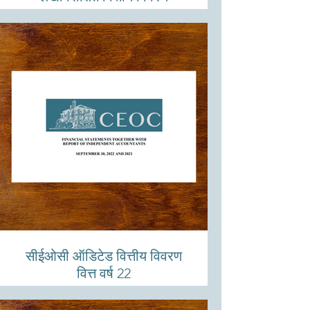
सीईओसी ऑडिटेड वित्तीय विवरण
वित्त वर्ष 22