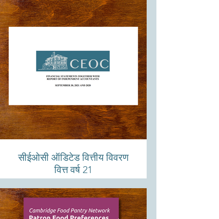
सीईओसी ऑडिटेड वित्तीय विवरण
वित्त वर्ष 21