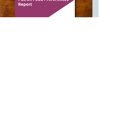
कैम्ब्रिज फ़ूड पैंट्री नेटवर्क संरक्षक
खाद्य वरीयता रिपोर्ट 2022