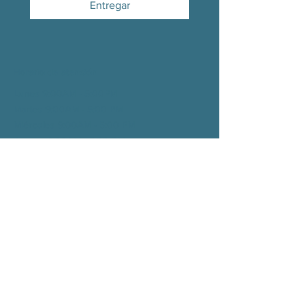
Entregar
Horario de atención
Lunes 9:00AM - 5:00PM
Martes 9:00AM - 5:00
PM
Miércoles 9:00AM - 5:00
PM
Jueves 9:00AM - 5:00
PM
Viernes 9:00AM - 1:00
PM