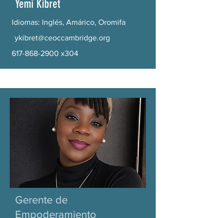
Yemi Kibret
Idiomas: Inglés, Amárico, Oromifa
ykibret@ceoccambridge.org
617-868-2900
x304
Gerente de
Empoderamiento