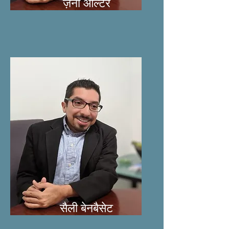
ज़ैनी ऑल्टर
सैली बेनबैसेट