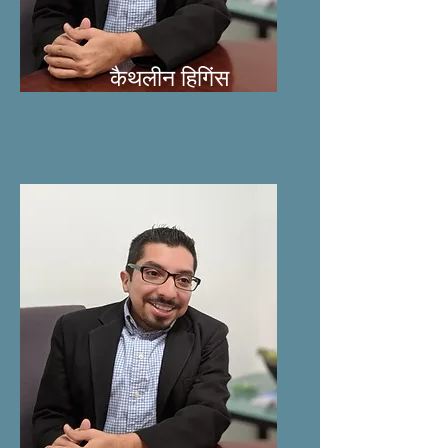
कैथलीन हिगिंस