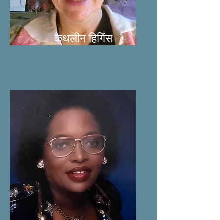
कैथलीन हिगिंस