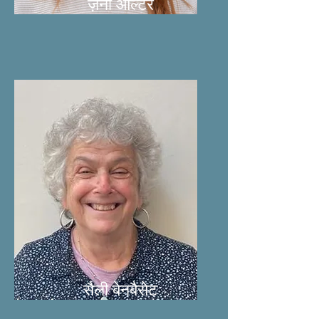
ज़ैनी ऑल्टर
सैली बेनबैसेट