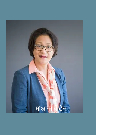
मोआना बेंटिन