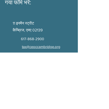
गया फॉर्म भरें:
11 इनमैन स्ट्रीट
कैम्ब्रिज, एमए 02139
617-868-2900
tax@ceoccambridge.org
नाम
पसंदीदा भाषा