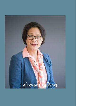
મોઆના બેન્ટિન