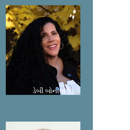
ડેબી બોનીલા