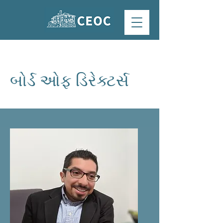
બોર્ડ ઓફ ડિરેક્ટર્સ