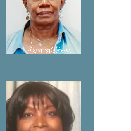
ગેઇલ કાઉન્સિલ