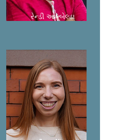
રેન્ડી આલ્બેલ્ડા