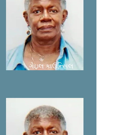
ગેઇલ કાઉન્સિલ