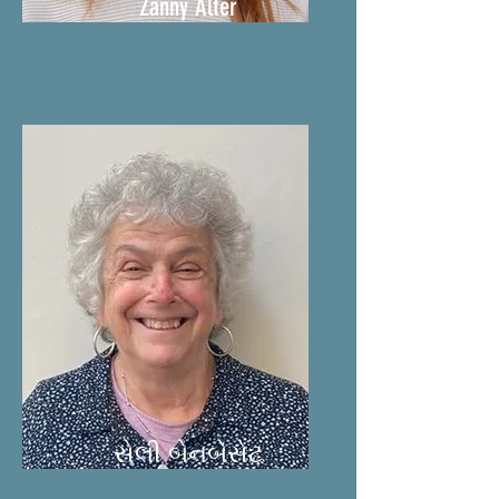
Zanny Alter
સેલી બેનબેસેટ