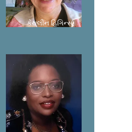
કેથલીન હિગિન્સ