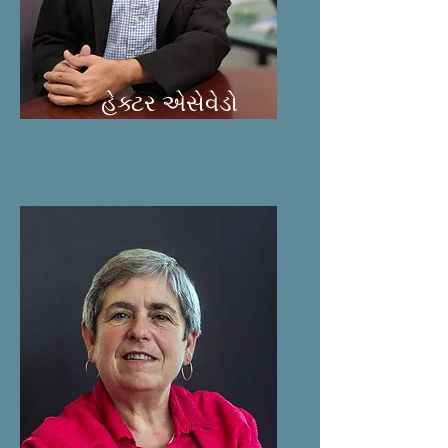
હેક્ટર એસેવેડો