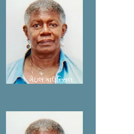
ગેઇલ કાઉન્સિલ