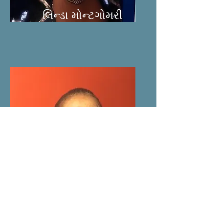
લિન્ડા મોન્ટગોમરી
ટોની પ્રિસ્ટન