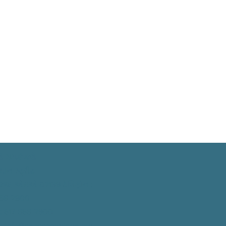
 સંપર્ક કરો
માન સ્ટ્રીટ
બ્રિજ, એમએ 02139
ટેલિફોન
:
868-2900
: 617-868-2900
:
info@ceoccambridge.org