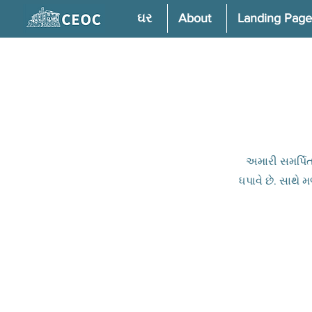
ઘર
About
Landing Page
અમારી સમર્પિત
ધપાવે છે. સાથે 