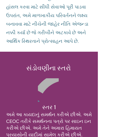
હાંસલ કરવા માટે સીધી સેવાઓ પૂરી પાડવા
ઉપરાંત, અમે માળખાકીય પરિવર્તનને લક્ષ્ય
બનાવવા માટે નીચેની જાહેર નીતિ એજન્ડા
નક્કી કર્યા છે જે ગરીબીને અટકાવે છે અને
આર્થિક સ્થિરતાને પ્રોત્સાહન આપે છે.
સંડોવણીના સ્તરો
સ્તર 1
અમે આ કાયદાનું સમર્થન કરીએ છીએ. અમે
CEOC તરીકે સમર્થનના પત્રો પર સાઇન ઇન
કરીએ છીએ. અમે તેને અમારા હિમાયત
પ્રયાસોની યાદીમાં સામેલ કરીએ છીએ.