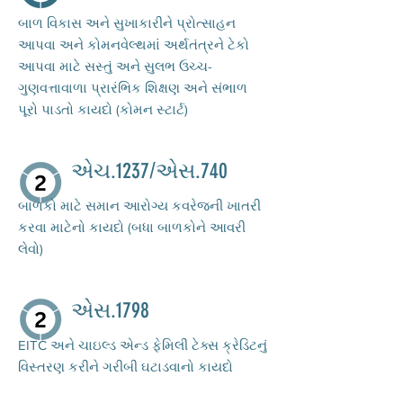
બાળ વિકાસ અને સુખાકારીને પ્રોત્સાહન
આપવા અને કોમનવેલ્થમાં અર્થતંત્રને ટેકો
આપવા માટે સસ્તું અને સુલભ ઉચ્ચ-
ગુણવત્તાવાળા પ્રારંભિક શિક્ષણ અને સંભાળ
પૂરો પાડતો કાયદો (કોમન સ્ટાર્ટ)
એચ.1237/એસ.740
બાળકો માટે સમાન આરોગ્ય કવરેજની ખાતરી
કરવા માટેનો કાયદો (બધા બાળકોને આવરી
લેવો)
એસ.1798
EITC અને ચાઇલ્ડ એન્ડ ફેમિલી ટેક્સ ક્રેડિટનું
વિસ્તરણ કરીને ગરીબી ઘટાડવાનો કાયદો