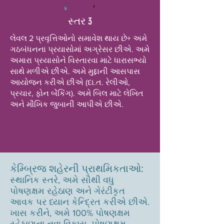
સ્તર 3
લેવલ 2 પ્રવૃત્તિઓનો સમાવેશ થાય છે+ અમે
ગઠબંધનના પ્રયાસોમાં અગ્રેસર છીએ. અમે
અમારા પ્રયાસોને વિસ્તારવા માટે ધારાસભ્યો
સાથે મળીએ છીએ. અમે મુદ્દાની આસપાસ
આયોજન કરીએ છીએ (દા.ત. રેલીઓ,
પ્રચાર, ફોન બેંકિંગ). અમે બિલ માટે લેખિત
અને મૌખિક જુબાની આપીએ છીએ.
કેમ્બ્રિજ શહેરની પ્રાથમિકતાઓ:
સ્થાનિક સ્તરે, અમે સૌથી વધુ
પોષણક્ષમ રહેઠાણ અને ગેરંટીકૃત
આવક પર ધ્યાન કેન્દ્રિત કરીએ છીએ.
ખાસ કરીને, અમે 100% પોષણક્ષમ