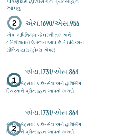
પોષણક્ષમ હાઉસિંગને પ્રોત્સાહન
આપવું
એચ.1690/એસ.956
એક અધિનિયમ જે ઘરની તક અને
ગતિશીલતાને ઉત્તેજન આપે છે તે ઇવિક્શન
સીલિંગ દ્વારા (હોમ્સ એક્ટ)
એચ.1731/એસ.864
મેસેચ્યુસેટ્સમાં કાઉન્સેલ અને હાઉસિંગ
સ્થિરતાને પ્રોત્સાહન આપતો કાયદો
એચ.1731/એસ.864
મેસેચ્યુસેટ્સમાં કાઉન્સેલ અને હાઉસિંગ
સ્થિરતાને પ્રોત્સાહન આપતો કાયદો