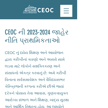
CEOC ની
2023-2024
જાહેર
નીતિ પ્રાથમિકતાઓ
CEOC નું ધ્યેય શિક્ષણ અને આયોજન
દ્વારા ગરીબીનાં કારણો અને અસરો સામે
લડવા માટે લોકોને સશક્તિકરણ અને
સંસાધનો એકત્ર કરવાનું છે. અમે ગરીબી
વિનાના સર્વસમાવેશક અને વૈવિધ્યસભર
કેમ્બ્રિજની કલ્પના કરીએ છીએ જ્યાં
દરેકને પોસાય તેવા આવાસ, ગુણવત્તાયુક્ત
આરોગ્ય સંભાળ અને શિક્ષણ, ખાદ્ય સુરક્ષા
અને આર્થિક સ્થિરતા હોય. આ લક્ષ્યોને