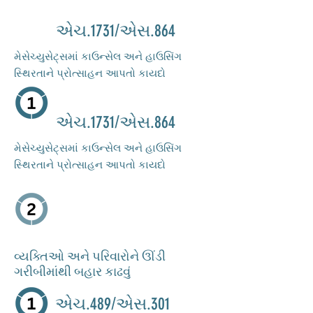
એચ.1731/એસ.864
મેસેચ્યુસેટ્સમાં કાઉન્સેલ અને હાઉસિંગ
સ્થિરતાને પ્રોત્સાહન આપતો કાયદો
એચ.1731/એસ.864
મેસેચ્યુસેટ્સમાં કાઉન્સેલ અને હાઉસિંગ
સ્થિરતાને પ્રોત્સાહન આપતો કાયદો
વ્યક્તિઓ અને પરિવારોને ઊંડી
ગરીબીમાંથી બહાર કાઢવું
એચ.489/એસ.301