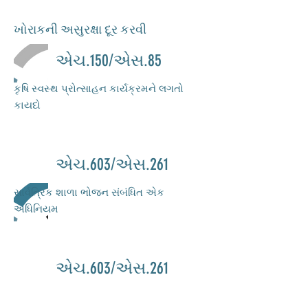
ખોરાકની અસુરક્ષા દૂર કરવી
એચ.150/એસ.85
કૃષિ સ્વસ્થ પ્રોત્સાહન કાર્યક્રમને લગતો
કાયદો
એચ.603/એસ.261
સાર્વત્રિક શાળા ભોજન સંબંધિત એક
અધિનિયમ
એચ.603/એસ.261
સાર્વત્રિક શાળા ભોજન સંબંધિત એક