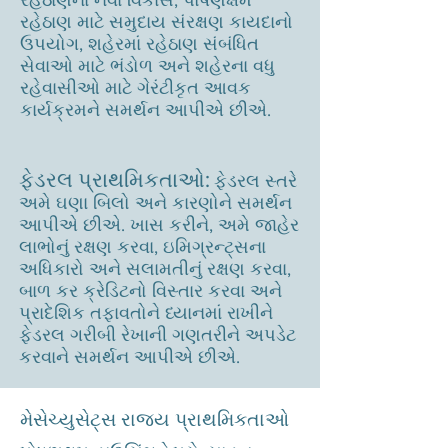
રહેઠાણના નવા વિકાસ, પોષણક્ષમ
રહેઠાણ માટે સમુદાય સંરક્ષણ કાયદાનો
ઉપયોગ, શહેરમાં રહેઠાણ સંબંધિત
સેવાઓ માટે ભંડોળ અને શહેરના વધુ
રહેવાસીઓ માટે ગેરંટીકૃત આવક
કાર્યક્રમને સમર્થન આપીએ છીએ.
ફેડરલ પ્રાથમિકતાઓ:
ફેડરલ સ્તરે
અમે ઘણા બિલો અને કારણોને સમર્થન
આપીએ છીએ. ખાસ કરીને, અમે જાહેર
લાભોનું રક્ષણ કરવા, ઇમિગ્રન્ટ્સના
અધિકારો અને સલામતીનું રક્ષણ કરવા,
બાળ કર ક્રેડિટનો વિસ્તાર કરવા અને
પ્રાદેશિક તફાવતોને ધ્યાનમાં રાખીને
ફેડરલ ગરીબી રેખાની ગણતરીને અપડેટ
કરવાને સમર્થન આપીએ છીએ.
મેસેચ્યુસેટ્સ રાજ્ય પ્રાથમિકતાઓ