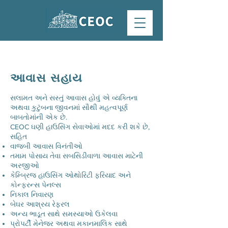
આવાસ સહાય
સલામત અને સસ્તું આવાસ હોવું એ વ્યક્તિના
અથવા કુટુંબના જીવનમાં સૌથી મહત્વપૂર્ણ
બાબતોમાંની એક છે.
CEOC ઘણી હાઉસિંગ સેવાઓમાં મદદ કરી શકે છે,
સહિત
વાજબી આવાસ વિનંતીઓ
તમામ પોસાય તેવા સબસિડીવાળા આવાસ માટેની
અરજીઓ
કેમ્બ્રિજ હાઉસિંગ ઓથોરિટી ફરિયાદ અને
કોન્ફરન્સ પેનલ્સ
નિકાલ નિવારણ
બેઘર આશ્રય રેફરલ
અન્ય ભાડૂત સાથે સમસ્યાઓ ઉકેલવા
પ્રોપર્ટી મેનેજર અથવા મકાનમાલિક સાથે