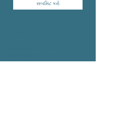
સબમિટ કરો
ઓપરેશનના કલાકો
સોમવાર 9:00AM - 5:00PM
મંગળવાર 9:00AM - 5:00
PM
બુધવારે 9:00AM - 5:00
PM
ગુરુવારે 9:00AM - 5:00
PM
શુક્રવાર 9:00AM - 1:00
PM