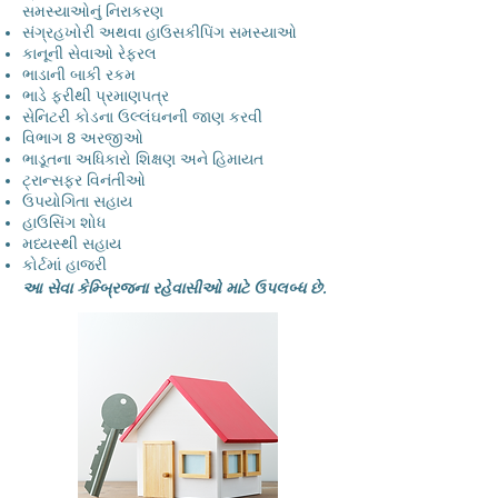
સમસ્યાઓનું નિરાકરણ
સંગ્રહખોરી અથવા હાઉસકીપિંગ સમસ્યાઓ
કાનૂની સેવાઓ રેફરલ
ભાડાની બાકી રકમ
ભાડે ફરીથી પ્રમાણપત્ર
સેનિટરી કોડના ઉલ્લંઘનની જાણ કરવી
વિભાગ 8 અરજીઓ
ભાડૂતના અધિકારો શિક્ષણ અને હિમાયત
ટ્રાન્સફર વિનંતીઓ
ઉપયોગિતા સહાય
હાઉસિંગ શોધ
મધ્યસ્થી સહાય
કોર્ટમાં હાજરી
આ સેવા કેમ્બ્રિજના રહેવાસીઓ માટે ઉપલબ્ધ છે.