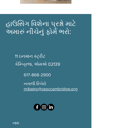
હાઉસિંગ વિશેના પ્રશ્નો માટે
અમારું નીચેનું ફોર્મ ભરો:
11 ઇનમાન સ્ટ્રીટ
કેમ્બ્રિજ, એમએ 02139
617-868-2900
નતાલી રિબેરો
nribeiro@ceoccambridge.org
નામ