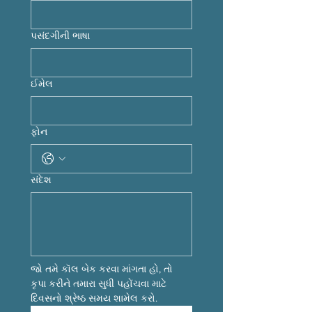
પસંદગીની ભાષા
ઈમેલ
ફોન
સંદેશ
જો તમે કૉલ બેક કરવા માંગતા હો, તો 
કૃપા કરીને તમારા સુધી પહોંચવા માટે 
દિવસનો શ્રેષ્ઠ સમય શામેલ કરો.