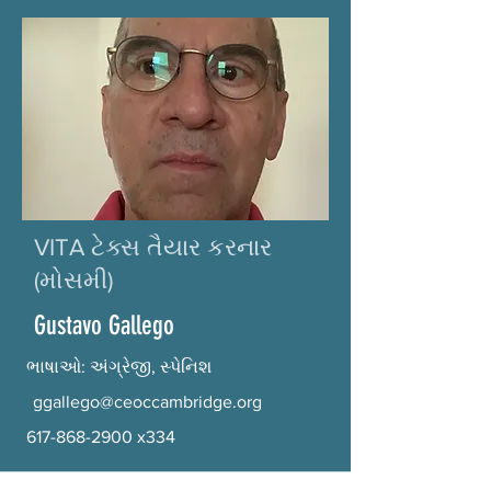
VITA ટેક્સ તૈયાર કરનાર
(મોસમી)
Gustavo Gallego
ભાષાઓ: અંગ્રેજી, સ્પેનિશ
ggallego@ceoccambridge.org
617-868-2900
x334