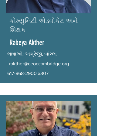
કોમ્યુનિટી એડવોકેટ અને
શિક્ષક
Rabeya Akther
ભાષાઓ: અંગ્રેજી, બાંગ્લા
rakther@ceoccambridge.org
617-868-2900
x307