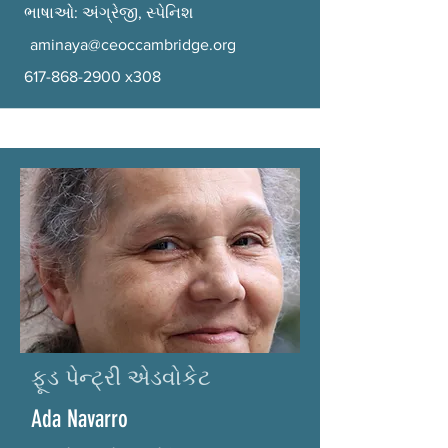
ભાષાઓ: અંગ્રેજી, સ્પેનિશ
aminaya@ceoccambridge.org
617-868-2900
x308
ફૂડ પેન્ટ્રી એડવોકેટ
Ada Navarro