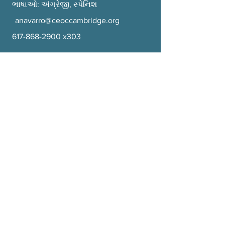
ભાષાઓ: અંગ્રેજી, સ્પેનિશ
anavarro@ceoccambridge.org
617-868-2900
x303
એસોસિયેટ ડિરેક્ટર
Rachel Plummer