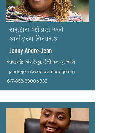
સમુદાય જોડાણ અને
કાર્યક્રમ નિયામક
Jenny Andre-Jean
ભાષાઓ: અંગ્રેજી, હૈતીયન ક્રેઓલ
jandrejean@ceoccambridge.org
617-868-2900
x333