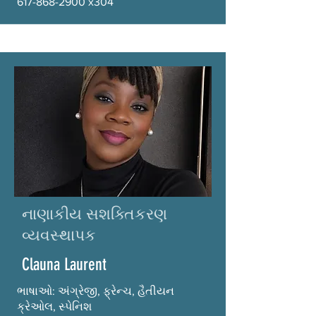
617-868-2900
x304
નાણાકીય સશક્તિકરણ
વ્યવસ્થાપક
Clauna Laurent
ભાષાઓ: અંગ્રેજી, ફ્રેન્ચ, હૈતીયન
ક્રેઓલ, સ્પેનિશ