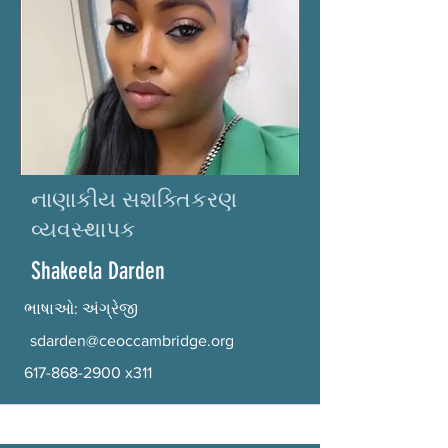
નાણાકીય સશક્તિકરણ
વ્યવસ્થાપક
Shakeela Darden
ભાષાઓ: અંગ્રેજી
sdarden@ceoccambridge.org
617-868-2900
x311