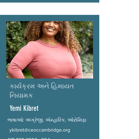
કાર્યક્રમ અને હિમાયત
નિયામક
Yemi Kibret
ભાષાઓ: અંગ્રેજી, એમ્હારિક, ઓરોમિફા
ykibret@ceoccambridge.org