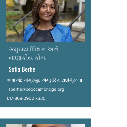
સમુદાય શિક્ષક અને
નાણાકીય કોચ
Sofia Berhe
ભાષાઓ: અંગ્રેજી, એમ્હારિક, ટાઇગ્રિન્યા
sberhe@ceoccambridge.org
617-868-2900
x335