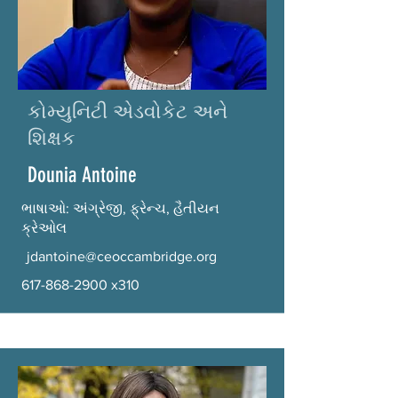
કોમ્યુનિટી એડવોકેટ અને
શિક્ષક
Dounia Antoine
ભાષાઓ: અંગ્રેજી, ફ્રેન્ચ, હૈતીયન
ક્રેઓલ
jdantoine@ceoccambridge.org
617-868-2900
x310