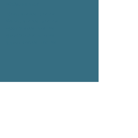
ઓપરેશનના કલાકો
સોમવાર 9:00AM - 5:00PM
મંગળવાર 9:00AM - 5:00
PM
બુધવારે 9:00AM - 5:00
PM
ગુરુવારે 9:00AM - 5:00
PM
શુક્રવાર 9:00AM - 1:00
PM