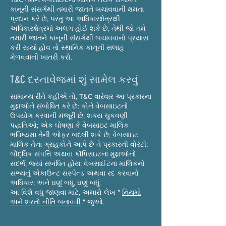
કાનૂની સંસર્ગથી તમારી જાતને બચાવવાની ક્ષમતા
પ્રદાન કરે છે, પરંતુ આ અધિકારક્ષેત્રથી
અધિકારક્ષેત્રમાં અલગ હોઈ શકે છે, તેથી જો તમે
તમારી જાતને કાનૂની સંસર્ગથી બચાવવાનો પ્રયાસ
કરી રહ્યાં હોવ તો સ્થાનિક કાનૂની સલાહ
મેળવવાની ખાતરી કરો.
T&C દસ્તાવેજમાં શું સામેલ કરવું
સામાન્ય રીતે કહીએ તો, T&C વારંવાર આ પ્રકારના
મુદ્દાઓને સંબોધિત કરે છે: કોને વેબસાઇટનો
ઉપયોગ કરવાની મંજૂરી છે; શક્ય ચુકવણી
પદ્ધતિઓ; એક ઘોષણા કે વેબસાઇટ માલિક
ભવિષ્યમાં તેની ઓફર બદલી શકે છે; વેબસાઇટ
માલિક તેના ગ્રાહકોને આપે છે તે પ્રકારની વોરંટી;
બૌદ્ધિક સંપત્તિ અથવા કૉપિરાઇટના મુદ્દાઓનો
સંદર્ભ, જ્યાં સંબંધિત હોય; વેબસાઈટના માલિકનો
સભ્યનું એકાઉન્ટ સસ્પેન્ડ અથવા રદ કરવાનો
અધિકાર; અને ઘણું બધું, ઘણું બધું.
આ વિશે વધુ જાણવા માટે, અમારો લેખ "
નિયમો
અને શરતો નીતિ બનાવવી
" જુઓ.