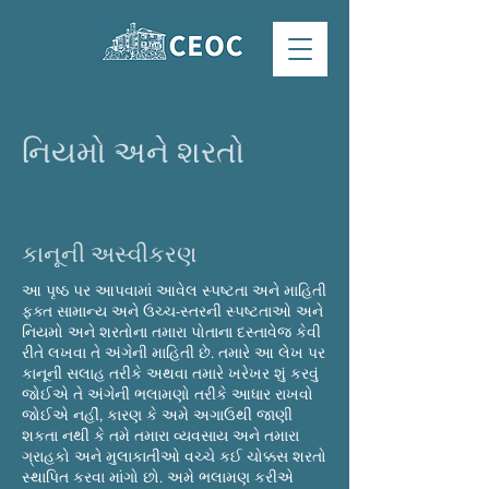
નિયમો અને શરતો
કાનૂની અસ્વીકરણ
આ પૃષ્ઠ પર આપવામાં આવેલ સ્પષ્ટતા અને માહિતી
ફક્ત સામાન્ય અને ઉચ્ચ-સ્તરની સ્પષ્ટતાઓ અને
નિયમો અને શરતોના તમારા પોતાના દસ્તાવેજ કેવી
રીતે લખવા તે અંગેની માહિતી છે. તમારે આ લેખ પર
કાનૂની સલાહ તરીકે અથવા તમારે ખરેખર શું કરવું
જોઈએ તે અંગેની ભલામણો તરીકે આધાર રાખવો
જોઈએ નહીં, કારણ કે અમે અગાઉથી જાણી
શકતા નથી કે તમે તમારા વ્યવસાય અને તમારા
ગ્રાહકો અને મુલાકાતીઓ વચ્ચે કઈ ચોક્કસ શરતો
સ્થાપિત કરવા માંગો છો. અમે ભલામણ કરીએ