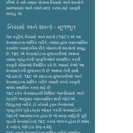
છીએ કે તમે તમારા પોતાના નિયમો અને શરતોને
સમજવામાં અને તમને મદદ કરવા માટે કાનૂની
સલાહ લો.
નિયમો અને શરતો - મૂળભૂત
તેમ કહીને, નિયમો અને શરતો (“T&C”) એ આ
વેબસાઇટના માલિક તરીકે, તમારા દ્વારા વ્યાખ્યાયિત
કરાયેલ કાયદાકીય રીતે બંધનકર્તા શરતોનો સમૂહ
છે. T&C એ વેબસાઈટના મુલાકાતીઓ અથવા
તમારા ગ્રાહકોની પ્રવૃત્તિઓને સંચાલિત કરતી
કાનૂની સીમાઓ નિર્ધારિત કરે છે, જ્યારે તેઓ આ
વેબસાઈટની મુલાકાત લે છે અથવા તેની સાથે
જોડાય છે. T&C એ સાઇટના મુલાકાતીઓ અને
વેબસાઇટના માલિક તરીકે તમારી વચ્ચે કાનૂની
સંબંધ સ્થાપિત કરવા માટે છે.
T&C દરેક વેબસાઇટની વિશિષ્ટ જરૂરિયાતો અને
પ્રકૃતિ અનુસાર વ્યાખ્યાયિત થવી જોઈએ.
ઉદાહરણ તરીકે, ઈ-કોમર્સ ટ્રાન્ઝેક્શનમાં
ગ્રાહકોને પ્રોડક્ટ્સ ઓફર કરતી વેબસાઈટને
T&Cની આવશ્યકતા હોય છે જે માત્ર માહિતી પૂરી
પાડતી વેબસાઈટના T&C કરતા અલગ હોય છે (જેમ
કે બ્લૉગ, લેન્ડિંગ પેજ વગેરે).
T&C તમને વેબસાઈટના માલિક તરીકે સંભવિત