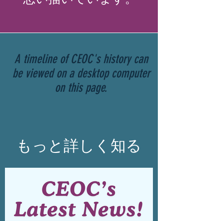
A timeline of CEOC's history can
be viewed on a desktop computer
on this page.
もっと詳しく知る