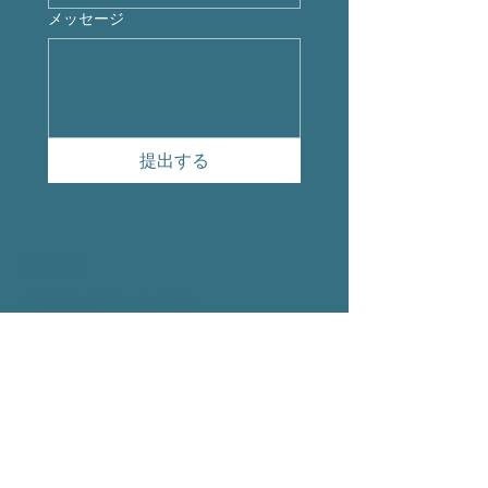
メッセージ
提出する
営業時間
月曜日 午前9時～午後5時
火曜日 午前9時～
午後
5時
水曜日 午前9時 -
午後
5時
木曜日 午前9時 -
午後
5時
金曜日 午前9時 -
午後
1時