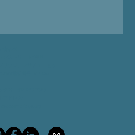
い合わせ
マンストリート11番地
ブリッジ、マサチューセッ
02139
電話番号
: 617-868-
ックス
：617-868-2395
ルアドレス
:
@ceoccambridge.org