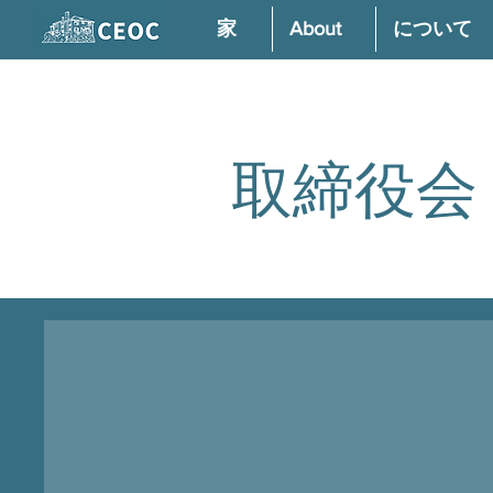
家
About
について
取締役会