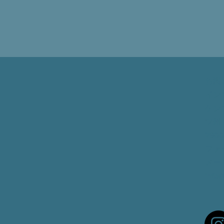
お問
イン
ケン
ツ州 
2900
ファ
メー
info