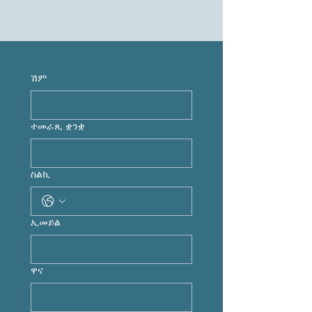
ሽም
ተመራጺ ቋንቋ
ስልኪ
ኢመይል
ዋና