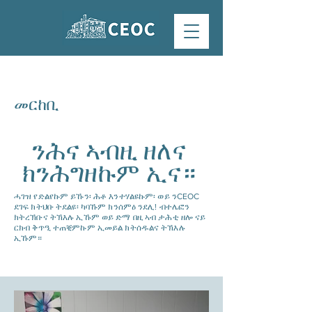
መርከቢ
ንሕና ኣብዚ ዘለና
ክንሕግዘኩም ኢና።
ሓገዝ የድልየኩም ይኹን፡ ሕቶ እንተሃልዩኩም፡ ወይ ንCEOC
ደገፍ ክትህቡ ትደልዩ፡ ካባኹም ክንሰምዕ ንደሊ! ብተሌፎን
ክትረኽቡና ትኽእሉ ኢኹም ወይ ድማ በዚ ኣብ ታሕቲ ዘሎ ናይ
ርክብ ቅጥዒ ተጠቒምኩም ኢመይል ክትሰዱልና ትኽእሉ
ኢኹም።