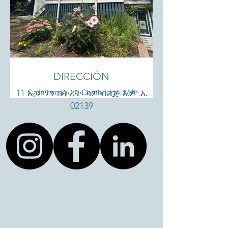
DIRECCIÓN
11 ኢንማን ስትሪት፡ ካምብሪጅ ኤም.ኤ
Calle Inman 11, Cambridge, MA
02139
02139