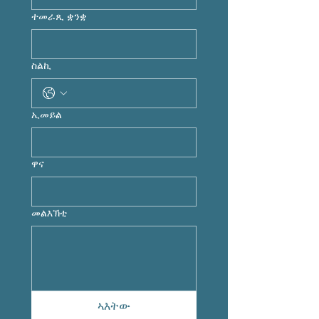
ተመራጺ ቋንቋ
ስልኪ
ኢመይል
ዋና
መልእኽቲ
ኣእትው