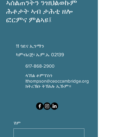
ኣሰልጠንትን ንዝህልወኩም
ሕቶታት ኣብ ታሕቲ ዘሎ
ፎርምና ምልኣዩ፤
11 ጎደና ኢንማን
ካምብሪጅ፡ ኤም.ኤ 02139
617-868-2900
ላ'ሸል ቶምፕሰን
lthompson@ceoccambridge.org
ክትረኽቡ ትኽእሉ ኢኹም።
ሽም