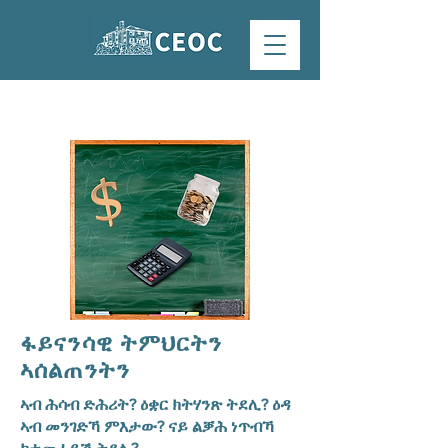
ፋይናንሳዊ ትምህርትን
ኣሰልጠንትን
ኣብ ሕሳብ ድሕሪት? ዕቋር ክትሃንጽ ትደሊ? ዕዳ
ኣብ መንገድኻ ምእታው? ናይ ልቓሕ ነጥብኻ