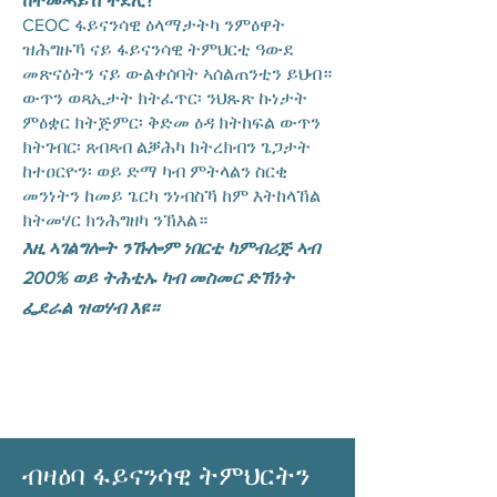
ከተመሓይሽ ትደሊ?
CEOC ፋይናንሳዊ ዕላማታትካ ንምዕዋት
ዝሕግዙኻ ናይ ፋይናንሳዊ ትምህርቲ ዓውደ
መጽናዕትን ናይ ውልቀሰባት ኣሰልጠንቲን ይህብ።
ውጥን ወጻኢታት ክትፈጥር፡ ንህጹጽ ኩነታት
ምዕቋር ክትጅምር፡ ቅድመ ዕዳ ክትከፍል ውጥን
ክትገብር፡ ጸብጻብ ልቓሕካ ክትረክብን ጌጋታት
ከተዐርዮን፡ ወይ ድማ ካብ ምትላልን ስርቂ
መንነትን ከመይ ጌርካ ንነብስኻ ከም እትከላኸል
ክትመሃር ክንሕግዘካ ንኽእል።
እዚ ኣገልግሎት ንኹሎም ነበርቲ ካምብሪጅ ኣብ
200% ወይ ትሕቲኡ ካብ መስመር ድኽነት
ፌደራል ዝወሃብ እዩ።
ብዛዕባ ፋይናንሳዊ ትምህርትን