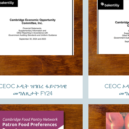
CEOC ኦዲት ዝገበረ ፋይናንሳዊ
CEOC ኦዲ
መግለጺታት FY24
መግ