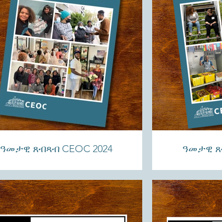
ዓመታዊ ጸብጻብ CEOC 2024
ዓመታዊ ጸ