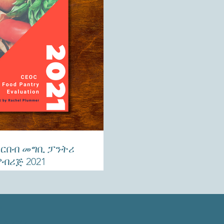
ርበብ መግቢ ፓንትሪ
ብሪጅ 2021
ና
ደና ኢንማን