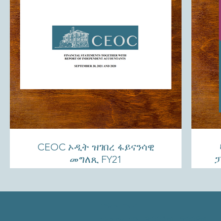
CEOC ኦዲት ዝገበረ ፋይናንሳዊ
መግለጺ FY21
ፓ
ሰዓታት ስራሕ
ሰኑይ ካብ ሰዓት 9:00AM - 5:00PM