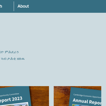
ስ
About
ርናዮ ምሕደራን
ም ኣብ ታሕቲ ዘለዉ