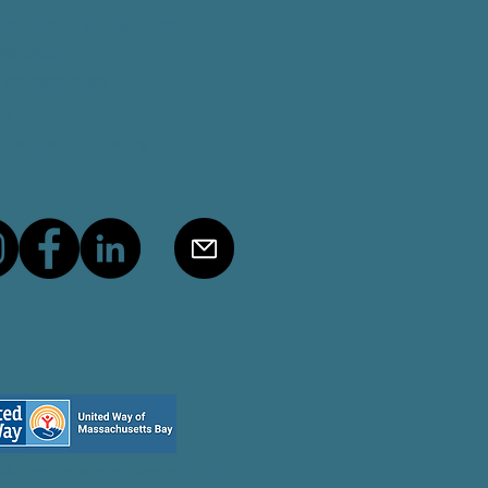
ጅ፡ ኤም.ኤ 02139
ቴሌፎን
:
868-2900
 617-868-2395
ል
:
@ceoccambridge.org
24 ብኮሚተ ቁጠባዊ ዕድል ካምብሪጅ