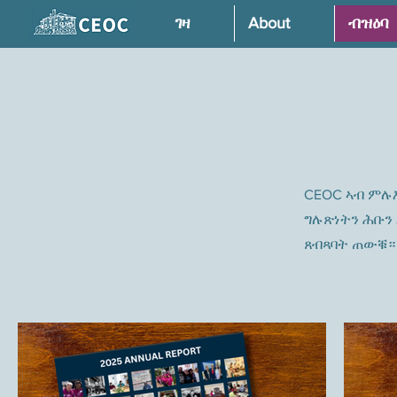
ገዛ
About
ብዝዕባ
CEOC ኣብ ምሉ
ግሉጽነትን ሕቡን 
ጸብጻባት ጠውቑ።