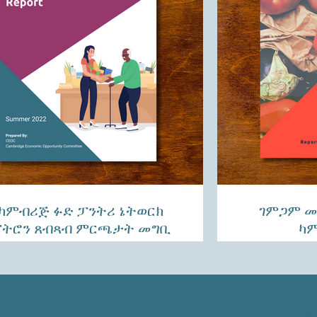
ካምብሪጅ ፉድ ፓንትሪ ኔትወርክ
ገምጋም መ
ትሮን ጸብጻብ ምርጫታት መግቢ
ካም
2022
ርኸቡ
11 ጎ