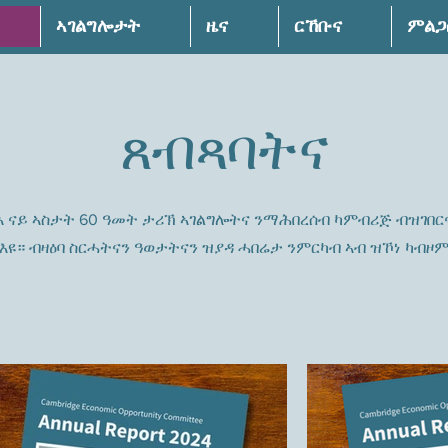
ኣገልግሎታት
ዜና
ርኸቡና
ምልጋ
ጸብጻባትና
እ ናይ ኣስታት 60 ዓመት ታሪኽ ኣገልግሎትና ንማሕበረሰብ ካምብሪጅ ብዝገበ
እዩ። ብዛዕባ ስርሓትናን ዓወታትናን ዝያዳ ሓበሬታ ንምርካብ ኣብ ዝኾነ ካብዞ