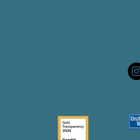
ካምብሪ
617-
ፋክስ
:
ኢመይ
info
© 20