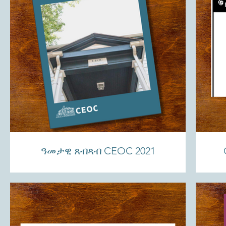
ዓመታዊ ጸብጻብ CEOC 2021