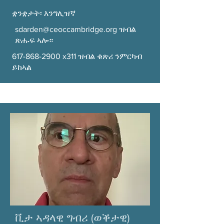
ቋንቋታት፡ እንግሊዝኛ
sdarden@ceoccambridge.org
ዝብል
ጽሑፍ ኣሎ።
617-868-2900
x311 ዝብል ቁጽሪ ንምርካብ
ይከኣል
ቪታ ኣዳላዊ ግብሪ (ወቕታዊ)