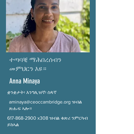
ተጣባቒ ማሕበረሰብን
መምህርን እዩ።
Anna Minaya
ቋንቋታት፡ እንግሊዝኛ፡ ስጳኛ
aminaya@ceoccambridge.org
ዝብል
ጽሑፍ ኣሎ።
617-868-2900
x308 ዝብል ቁጽሪ ንምርካብ
ይከኣል