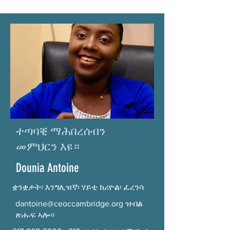
ተጣባቒ ማሕበረሰብን
መምህርን እዩ።
Dounia Antoine
ቋንቋታት፡ እንግሊዝኛ፡ ሃይቲ ክሪዮል፡ ፈረንሳ
dantoine@ceoccambridge.org
ዝብል
ጽሑፍ ኣሎ።