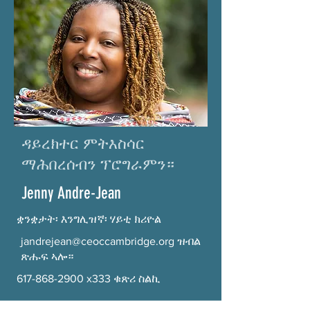
ዳይረክተር ምትእስሳር
ማሕበረሰብን ፕሮግራምን።
Jenny Andre-Jean
ቋንቋታት፡ እንግሊዝኛ፡ ሃይቲ ክሪዮል
jandrejean@ceoccambridge.org
ዝብል
ጽሑፍ ኣሎ።
617-868-2900
x333 ቁጽሪ ስልኪ