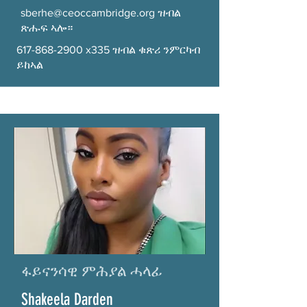
sberhe@ceoccambridge.org
ዝብል
ጽሑፍ ኣሎ።
617-868-2900
x335 ዝብል ቁጽሪ ንምርካብ
ይከኣል
ፋይናንሳዊ ምሕያል ሓላፊ
Shakeela Darden