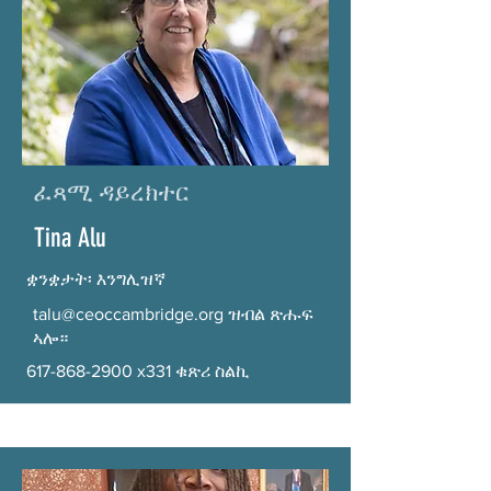
ፈጻሚ ዳይረክተር
Tina Alu
ቋንቋታት፡ እንግሊዝኛ
talu@ceoccambridge.org
ዝብል ጽሑፍ
ኣሎ።
617-868-2900
x331 ቁጽሪ ስልኪ