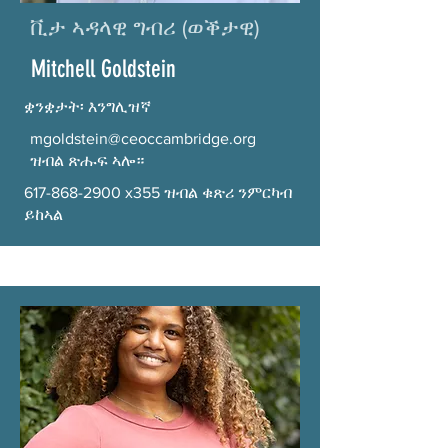
ቪታ ኣዳላዊ ግብሪ (ወቕታዊ)
Mitchell Goldstein
ቋንቋታት፡ እንግሊዝኛ
mgoldstein@ceoccambridge.org
ዝብል ጽሑፍ ኣሎ።
617-868-2900
x355 ዝብል ቁጽሪ ንምርካብ
ይከኣል