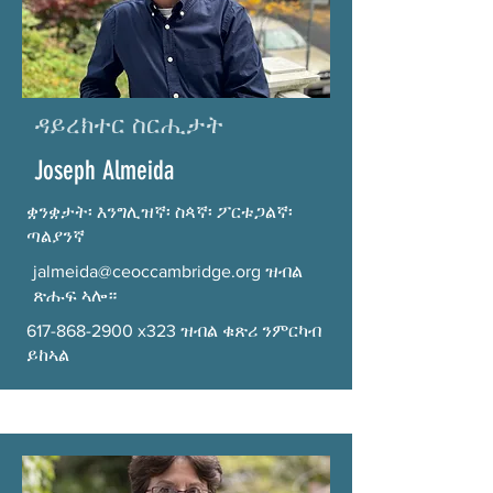
ዳይረክተር ስርሒታት
Joseph Almeida
ቋንቋታት፡ እንግሊዝኛ፡ ስጳኛ፡ ፖርቱጋልኛ፡
ጣልያንኛ
jalmeida@ceoccambridge.org
ዝብል
ጽሑፍ ኣሎ።
617-868-2900
x323 ዝብል ቁጽሪ ንምርካብ
ይከኣል