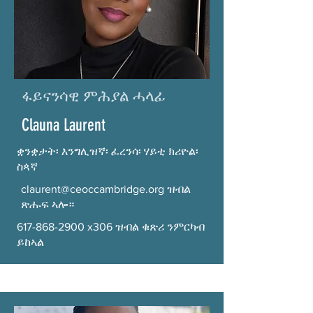
ፋይናንሳዊ ምሕያል ሓላፊ
Clauna Laurent
ቋንቋታት፡ እንግሊዝኛ፡ ፈረንሳ፡ ሃይቲ ክሪዮል፡
ስጳኛ
claurent@ceoccambridge.org
ዝብል
ጽሑፍ ኣሎ።
617-868-2900
x306 ዝብል ቁጽሪ ንምርካብ
ይከኣል