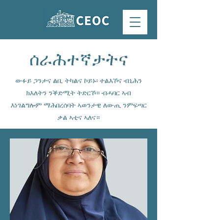
ሰራሕተኛታትና
ውፉይ ጋንታና ልቢ ትካልና ኮይኑ፡ ተልእኾና ብኒሕን
ክእለትን ንቕድሚት ትድርኾ። ብሓባር ኣብ
እነገልግሎም ማሕበረሰባት ኣወንታዊ ለውጢ ንምፍጣር
ቃል ኣቲና ኣለና።