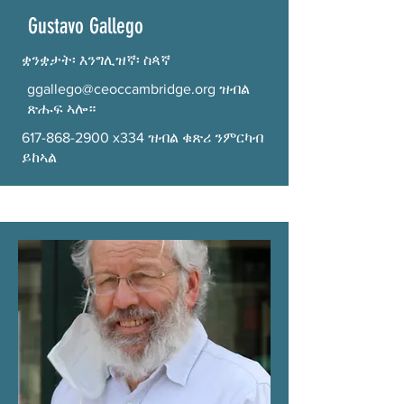
Gustavo Gallego
ቋንቋታት፡ እንግሊዝኛ፡ ስጳኛ
ggallego@ceoccambridge.org
ዝብል
ጽሑፍ ኣሎ።
617-868-2900
x334 ዝብል ቁጽሪ ንምርካብ
ይከኣል