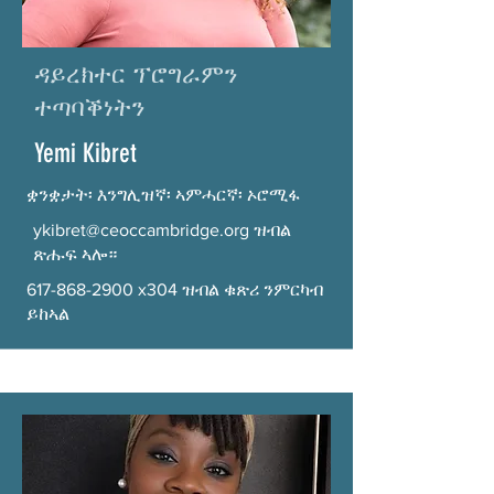
ዳይረክተር ፕሮግራምን
ተጣባቕነትን
Yemi Kibret
ቋንቋታት፡ እንግሊዝኛ፡ ኣምሓርኛ፡ ኦሮሚፋ
ykibret@ceoccambridge.org
ዝብል
ጽሑፍ ኣሎ።
617-868-2900
x304 ዝብል ቁጽሪ ንምርካብ
ይከኣል