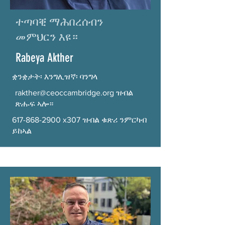
ተጣባቒ ማሕበረሰብን
መምህርን እዩ።
Rabeya Akther
ቋንቋታት፡ እንግሊዝኛ፡ ባንግላ
rakther@ceoccambridge.org
ዝብል
ጽሑፍ ኣሎ።
617-868-2900
x307 ዝብል ቁጽሪ ንምርካብ
ይከኣል