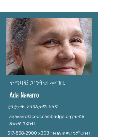
ተጣባቒ ፓንትሪ መግቢ
Ada Navarro
ቋንቋታት፡ እንግሊዝኛ፡ ስጳኛ
anavarro@ceoccambridge.org
ዝብል
ጽሑፍ ንረክብ
617-868-2900
x303 ዝብል ቁጽሪ ንምርካብ