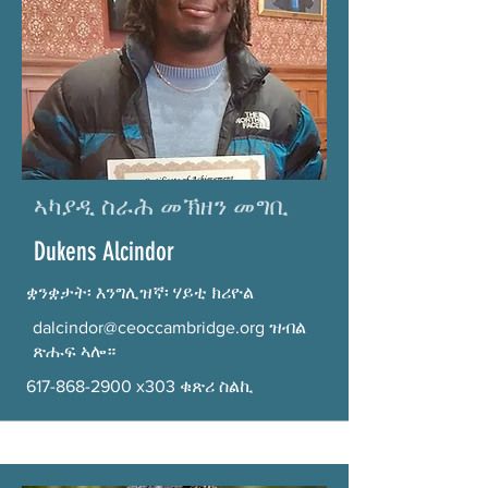
ኣካያዲ ስራሕ መኽዘን መግቢ
Dukens Alcindor
ቋንቋታት፡ እንግሊዝኛ፡ ሃይቲ ክሪዮል
dalcindor@ceoccambridge.org
ዝብል
ጽሑፍ ኣሎ።
617-868-2900
x303 ቁጽሪ ስልኪ