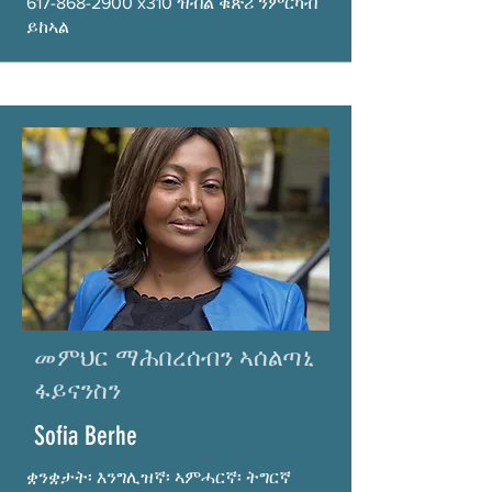
617-868-2900
x310 ዝብል ቁጽሪ ንምርካብ
ይከኣል
መምህር ማሕበረሰብን ኣሰልጣኒ
ፋይናንስን
Sofia Berhe
ቋንቋታት፡ እንግሊዝኛ፡ ኣምሓርኛ፡ ትግርኛ