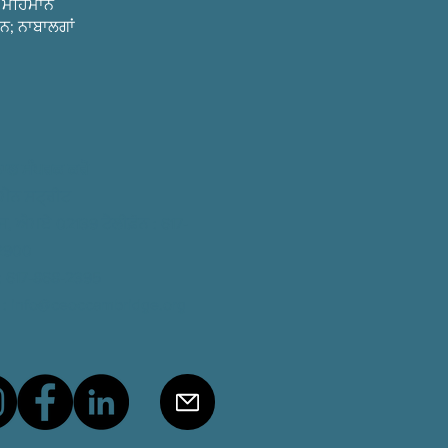
ੇ ਮਹਿਮਾਨ
ਨ; ਨਾਬਾਲਗਾਂ
ਨਾਲ ਸੰਪਰਕ ਕਰੋ
ਮੈਨ ਸਟ੍ਰੀਟ
ਰਿਜ, ਐਮਏ 02139
ਟੈਲੀਫ਼ੋਨ
: 617-
2900
: 617-868-2395
:
info@ceoccambridge.org