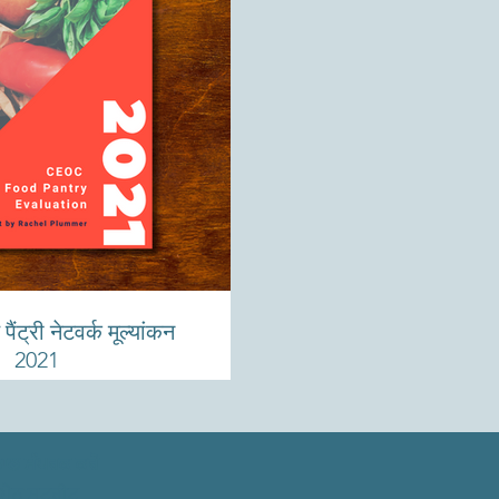
पैंट्री नेटवर्क मूल्यांकन
2021
ਨਾਲ ਸੰਪਰਕ ਕਰੋ
ਮੈਨ ਸਟ੍ਰੀਟ