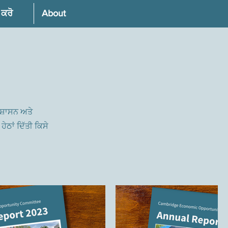
 ਕਰੋ
About
 ਸ਼ਾਸਨ ਅਤੇ
ੇਠਾਂ ਦਿੱਤੀ ਕਿਸੇ