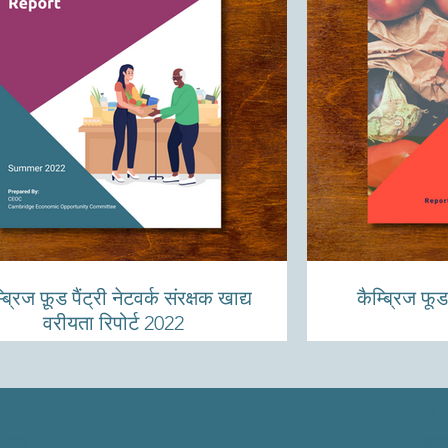
्ब्रिज फ़ूड पैंट्री नेटवर्क संरक्षक खाद्य
कैम्ब्रिज फूड 
वरीयता रिपोर्ट 2022
ਸਾਡੇ 
ੇ ਤੱਕ
11 ਇਨ