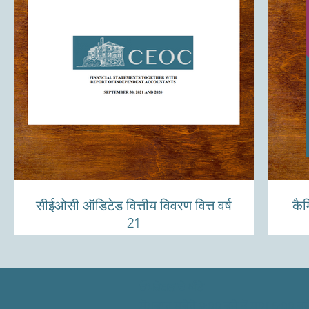
सीईओसी ऑडिटेड वित्तीय विवरण वित्त वर्ष
कैम
21
ਓਪਰੇਸ਼ਨ ਦੇ ਘੰਟੇ
ਸੋਮਵਾਰ ਸਵੇਰੇ 9:00 ਵਜੇ ਤੋਂ ਸ਼ਾਮ 5:00 ਵਜ