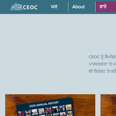
ਘਰ
About
ਬਾਰੇ
CEOC ਨੂੰ ਕੈਮਬ੍ਰ
ਪਾਰਦਰਸ਼ਤਾ 'ਤੇ ਮ
ਵੀ ਰਿਪੋਰਟ 'ਤੇ ਕ