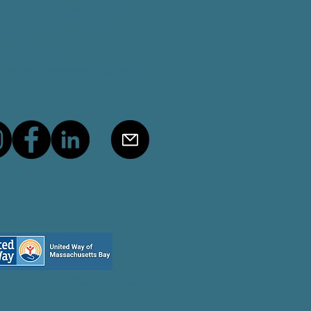
ਰਿਜ, ਐਮਏ 02139
ਟੈਲੀਫ਼ੋਨ
: 617-
2900
: 617-868-2395
:
info@ceoccambridge.org
24 ਕੈਮਬ੍ਰਿਜ ਆਰਥਿਕ ਅਵਸਰ ਕਮੇਟੀ
ਾ