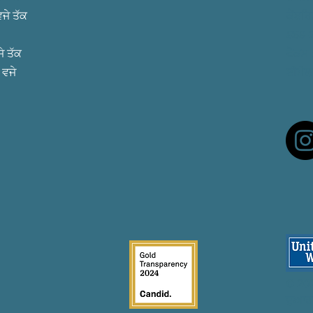
ਜੇ ਤੱਕ
ਕੈਂਬ
868-
ੇ ਤੱਕ
ਫੈਕਸ
 ਵਜੇ
ਈਮੇਲ
© 20
ਦੁਆਰ