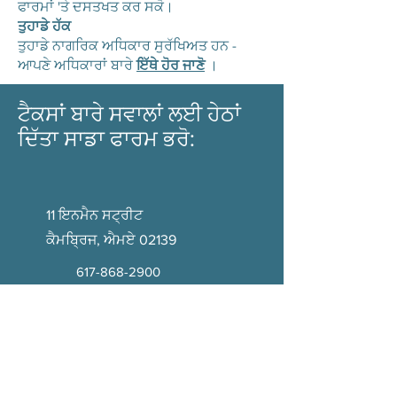
ਫਾਰਮਾਂ 'ਤੇ ਦਸਤਖਤ ਕਰ ਸਕੋ।
ਤੁਹਾਡੇ ਹੱਕ
ਤੁਹਾਡੇ ਨਾਗਰਿਕ ਅਧਿਕਾਰ ਸੁਰੱਖਿਅਤ ਹਨ -
ਆਪਣੇ ਅਧਿਕਾਰਾਂ ਬਾਰੇ
ਇੱਥੇ ਹੋਰ ਜਾਣੋ
।
ਟੈਕਸਾਂ ਬਾਰੇ ਸਵਾਲਾਂ ਲਈ ਹੇਠਾਂ
ਦਿੱਤਾ ਸਾਡਾ ਫਾਰਮ ਭਰੋ:
11 ਇਨਮੈਨ ਸਟ੍ਰੀਟ
ਕੈਮਬ੍ਰਿਜ, ਐਮਏ 02139
617-868-2900
taxes@ceoccambridge.org