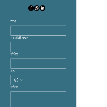
ਨਾਮ
ਤਰਜੀਹੀ ਭਾਸ਼ਾ
ਈਮੇਲ
ਫ਼ੋਨ
ਸੁਨੇਹਾ